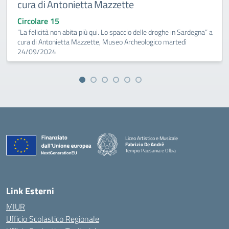
cura di Antonietta Mazzette
Circolare 15
“La felicità non abita più qui. Lo spaccio delle droghe in Sardegna” a
cura di Antonietta Mazzette, Museo Archeologico martedì
24/09/2024
Liceo Artistico e Musicale
Fabrizio De Andrè
Tempio Pausania e Olbia
— Visita la pagina iniziale della scuola
Link Esterni
MIUR
Ufficio Scolastico Regionale