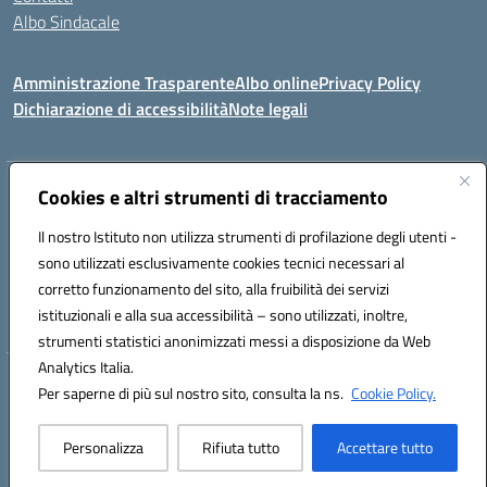
Albo Sindacale
Amministrazione Trasparente
Albo online
Privacy Policy
Dichiarazione di accessibilità
Note legali
Indirizzo:
Cookies e altri strumenti di tracciamento
Via De Martis s.n.c. 07029 Tempio Pausania (OT)
Centralino:
+39 079.671353
Email:
sssl030007@istruzione.it
Il nostro Istituto non utilizza strumenti di profilazione degli utenti -
Posta elettronica certificata (PEC):
sssl030007@pec.istruzione.it
sono utilizzati esclusivamente cookies tecnici necessari al
Codice fiscale: 91009410902
corretto funzionamento del sito, alla fruibilità dei servizi
Codice meccanografico:
SSSL030007
istituzionali e alla sua accessibilità – sono utilizzati, inoltre,
strumenti statistici anonimizzati messi a disposizione da Web
Analytics Italia.
Hosting & Powered by 3D Solution S.r.l.
Per saperne di più sul nostro sito, consulta la ns.
Cookie Policy.
Concept & Design by Designers Italia
Personalizza
Rifiuta tutto
Accettare tutto