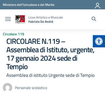
Vai ai contenuti
Vai al menu di navigazione
Vai al footer
Ministero dell'Istruzione e del Merito
Liceo Artistico e Musicale
Fabrizio De Andrè
Circolare 119
Apr
CIRCOLARE N.119 –
Assemblea di Istituto, urgente,
17 gennaio 2024 sede di
Tempio
Assemblea di istituto Urgente sede di Tempio
Personale scolastico