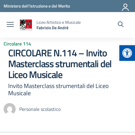
Vai ai contenuti
Vai al menu di navigazione
Vai al footer
Ministero dell'Istruzione e del Merito
Liceo Artistico e Musicale
Fabrizio De Andrè
Circolare 114
Apr
CIRCOLARE N.114 – Invito
Masterclass strumentali del
Liceo Musicale
Invito Masterclass strumentali del Liceo
Musicale
Personale scolastico