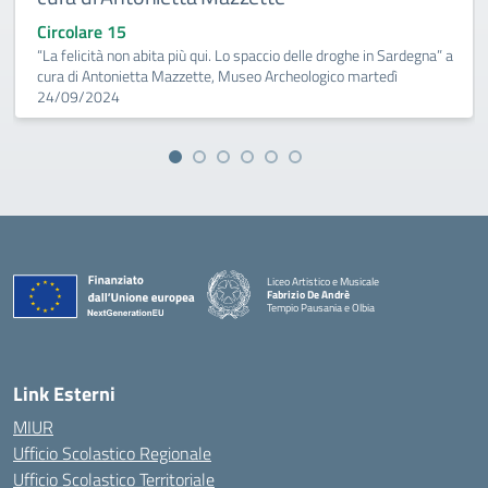
Circolare 15
“La felicità non abita più qui. Lo spaccio delle droghe in Sardegna” a
cura di Antonietta Mazzette, Museo Archeologico martedì
24/09/2024
Liceo Artistico e Musicale
Fabrizio De Andrè
Tempio Pausania e Olbia
— Visita la pagina iniziale della scuola
Link Esterni
MIUR
Ufficio Scolastico Regionale
Ufficio Scolastico Territoriale