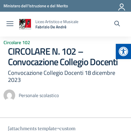
Vai ai contenuti
Vai al menu di navigazione
Vai al footer
Ministero dell'Istruzione e del Merito
Liceo Artistico e Musicale
Fabrizio De Andrè
Circolare 102
Apr
CIRCOLARE N. 102 –
Convocazione Collegio Docenti
Convocazione Collegio Docenti 18 dicembre
2023
Personale scolastico
[attachments template=custom