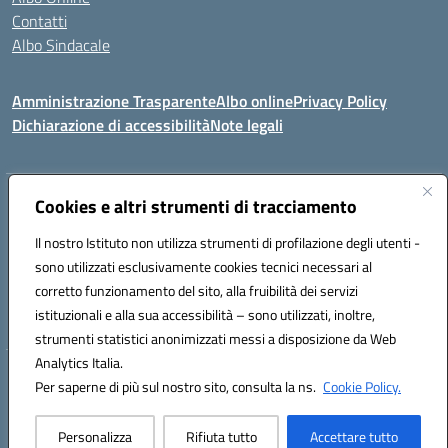
Contatti
Albo Sindacale
Amministrazione Trasparente
Albo online
Privacy Policy
Dichiarazione di accessibilità
Note legali
Indirizzo:
Cookies e altri strumenti di tracciamento
Via De Martis s.n.c. 07029 Tempio Pausania (OT)
Centralino:
+39 079.671353
Email:
sssl030007@istruzione.it
Il nostro Istituto non utilizza strumenti di profilazione degli utenti -
Posta elettronica certificata (PEC):
sssl030007@pec.istruzione.it
sono utilizzati esclusivamente cookies tecnici necessari al
Codice fiscale: 91009410902
corretto funzionamento del sito, alla fruibilità dei servizi
Codice meccanografico:
SSSL030007
istituzionali e alla sua accessibilità – sono utilizzati, inoltre,
strumenti statistici anonimizzati messi a disposizione da Web
Analytics Italia.
Hosting & Powered by 3D Solution S.r.l.
Per saperne di più sul nostro sito, consulta la ns.
Cookie Policy.
Concept & Design by Designers Italia
Personalizza
Rifiuta tutto
Accettare tutto