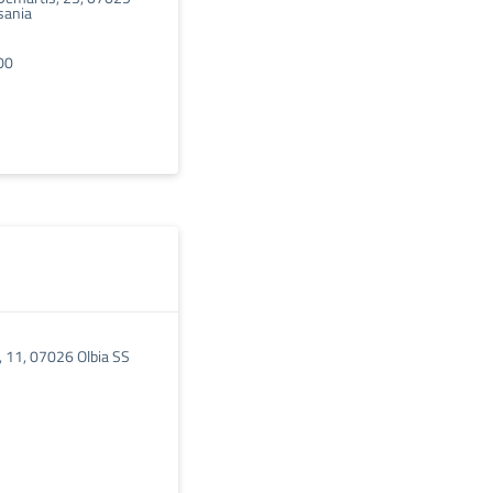
sania
00
 11, 07026 Olbia SS