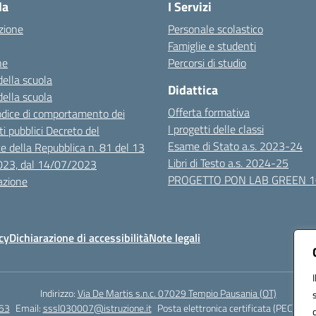
la
I Servizi
zione
Personale scolastico
Famiglie e studenti
ne
Percorsi di studio
della scuola
Didattica
della scuola
Offerta formativa
dice di comportamento dei
I progetti delle classi
i pubblici Decreto del
Esame di Stato a.s. 2023-24
e della Repubblica n. 81 del 13
Libri di Testo a.s. 2024-25
023, dal 14/07/2023
PROGETTO PON LAB GREEN 
azione
cy
Dichiarazione di accessibilità
Note legali
Indirizzo:
Via De Martis s.n.c. 07029 Tempio Pausania (OT)
53
Email:
sssl030007@istruzione.it
Posta elettronica certificata (PEC):
sss