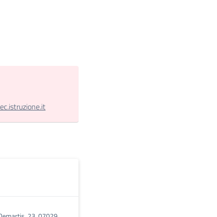
.istruzione.it
 Demartis, 23, 07029