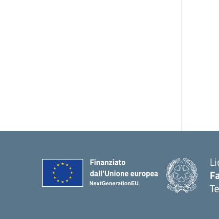
Li
F
T
— 