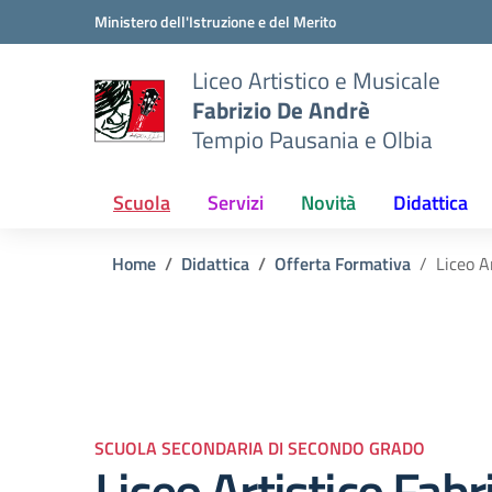
Vai ai contenuti
Vai al menu di navigazione
Vai al footer
Ministero dell'Istruzione e del Merito
Liceo Artistico e Musicale
Fabrizio De Andrè
Tempio Pausania e Olbia
Scuola
Servizi
Novità
Didattica
Home
Didattica
Offerta Formativa
Liceo A
SCUOLA SECONDARIA DI SECONDO GRADO
Liceo Artistico Fabr