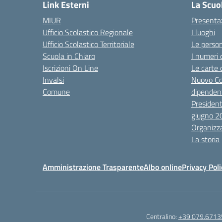
Link Esterni
La Scuo
MIUR
Presenta
Ufficio Scolastico Regionale
I luoghi
Ufficio Scolastico Territoriale
Le perso
Scuola in Chiaro
I numeri 
Iscrizioni On Line
Le carte 
Invalsi
Nuovo Co
Comune
dipendent
President
giugno 2
Organizz
La storia
Amministrazione Trasparente
Albo online
Privacy Poli
Centralino:
+39 079.6713