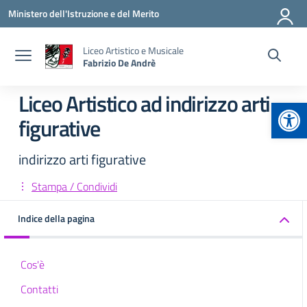
Vai ai contenuti
Vai al menu di navigazione
Vai al footer
Ministero dell'Istruzione e del Merito
Liceo Artistico e Musicale
Fabrizio De Andrè
Liceo Artistico ad indirizzo arti
Apr
figurative
indirizzo arti figurative
Stampa / Condividi
Indice della pagina
Cos'è
Contatti