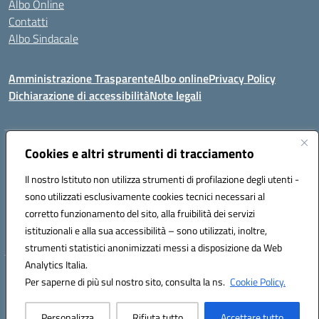
Albo Online
Contatti
Albo Sindacale
Amministrazione Trasparente
Albo online
Privacy Policy
Dichiarazione di accessibilità
Note legali
Indirizzo:
Cookies e altri strumenti di tracciamento
Via De Martis s.n.c. 07029 Tempio Pausania (OT)
Centralino:
+39 079.671353
Email:
sssl030007@istruzione.it
Il nostro Istituto non utilizza strumenti di profilazione degli utenti -
Posta elettronica certificata (PEC):
sssl030007@pec.istruzione.it
sono utilizzati esclusivamente cookies tecnici necessari al
Codice fiscale: 91009410902
corretto funzionamento del sito, alla fruibilità dei servizi
Codice meccanografico:
SSSL030007
istituzionali e alla sua accessibilità – sono utilizzati, inoltre,
strumenti statistici anonimizzati messi a disposizione da Web
Analytics Italia.
Hosting & Powered by 3D Solution S.r.l.
Per saperne di più sul nostro sito, consulta la ns.
Cookie Policy.
Concept & Design by Designers Italia
Personalizza
Rifiuta tutto
Accettare tutto