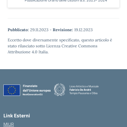
Pubblicato:
29.11.2023
-
Revisione:
19.12.2023
Eccetto dove diversamente specificato, questo articolo è
stato rilasciato sotto Licenza Creative Commons
Attribuzione 4.0 Italia.
Liceo Artistico e Musicale
Fabrizio De Andrè
Tempio Pausania e Olbia
— Visita la pagina iniziale della scuola
Link Esterni
MIUR